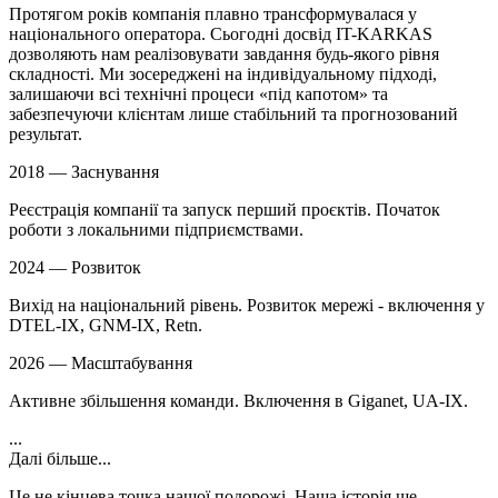
Протягом років компанія плавно трансформувалася у
національного оператора. Сьогодні досвід IT-KARKAS
дозволяють нам реалізовувати завдання будь-якого рівня
складності. Ми зосереджені на індивідуальному підході,
залишаючи всі технічні процеси «під капотом» та
забезпечуючи клієнтам лише стабільний та прогнозований
результат.
2018 — Заснування
Реєстрація компанії та запуск перший проєктів. Початок
роботи з локальними підприємствами.
2024 — Розвиток
Вихід на національний рівень. Розвиток мережі - включення у
DTEL-IX, GNM-IX, Retn.
2026 — Масштабування
Активне збільшення команди. Включення в Giganet, UA-IX.
...
Далі більше...
Це не кінцева точка нашої подорожі. Наша історія ще