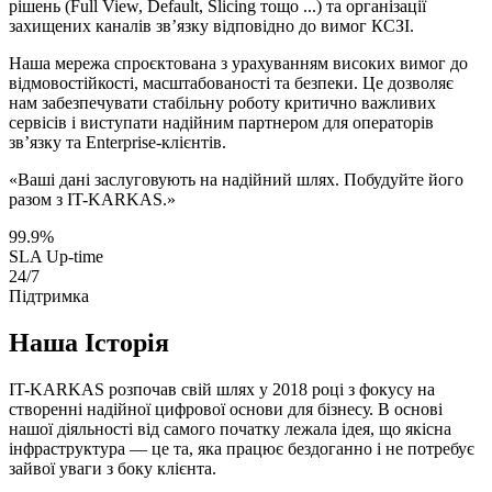
рішень (Full View, Default, Slicing тощо ...) та організації
захищених каналів зв’язку відповідно до вимог КСЗІ.
Наша мережа спроєктована з урахуванням високих вимог до
відмовостійкості, масштабованості та безпеки. Це дозволяє
нам забезпечувати стабільну роботу критично важливих
сервісів і виступати надійним партнером для операторів
зв’язку та Enterprise-клієнтів.
«Ваші дані заслуговують на надійний шлях. Побудуйте його
разом з IT-KARKAS.»
99.9%
SLA Up-time
24/7
Підтримка
Наша
Історія
IT-KARKAS розпочав свій шлях у 2018 році з фокусу на
створенні надійної цифрової основи для бізнесу. В основі
нашої діяльності від самого початку лежала ідея, що якісна
інфраструктура — це та, яка працює бездоганно і не потребує
зайвої уваги з боку клієнта.