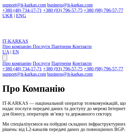
support@it-karkas.com
business@it-karkas.com
+380 (48) 734-17-71
+380 (93) 796-57-75
+380 (98) 796-57-77
UKR
|
ENG
IT-KARKAS
Про компанію
Послуги
Партнери
Контакти
UA
|
EN
Про компанію
Послуги
Партнери
Контакти
+380 (48) 734-17-71
+380 (93) 796-57-75
+380 (98) 796-57-77
support@it-karkas.com
business@it-karkas.com
Про
Компанію
IT-KARKAS — національний оператор телекомунікацій, що
надає послуги передачі даних та доступу до мережі Інтернет
для бізнесу, операторів зв’язку та державного сектору.
Ми спеціалізуємося на побудові складних інфраструктурних
рішень: від L2-каналів передачі даних до повноцінних BGP-