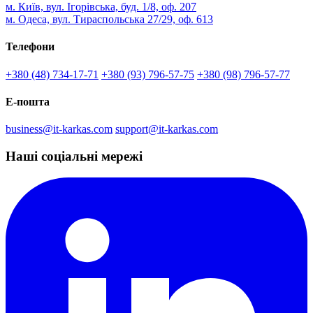
м. Київ, вул. Ігорівська, буд. 1/8, оф. 207
м. Одеса, вул. Тираспольська 27/29, оф. 613
Телефони
+380 (48) 734-17-71
+380 (93) 796-57-75
+380 (98) 796-57-77
Е-пошта
business@it-karkas.com
support@it-karkas.com
Наші соціальні мережі